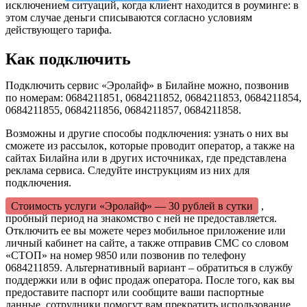
исключением ситуаций, когда клиент находится в роуминге: в
этом случае деньги списываются согласно условиям
действующего тарифа.
Как подключить
Подключить сервис «Эролайф» в Билайне можно, позвонив
по номерам: 0684211851, 0684211852, 0684211853, 0684211854,
0684211855, 0684211856, 0684211857, 0684211858.
Возможны и другие способы подключения: узнать о них вы
сможете из рассылок, которые проводит оператор, а также на
сайтах Билайна или в других источниках, где представлена
реклама сервиса. Следуйте инструкциям из них для
подключения.
Стоимость услуги «Эролайф» — 30 рублей в сутки
,
пробный период на знакомство с ней не предоставляется.
Отключить ее вы можете через мобильное приложение или
личный кабинет на сайте, а также отправив СМС со словом
«СТОП» на номер 9850 или позвонив по телефону
0684211859. Альтернативный вариант – обратиться в службу
поддержки или в офис продаж оператора. После того, как вы
предоставите паспорт или сообщите ваши паспортные
данные, сотрудники помогут вам прекратить использование