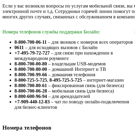
Если у вас возникли вопросы по услугам мобильной связи, вы 
электронной почте и т.д. Сотрудники горячей линии помогут 
многих других случаях, связанных с обслуживанием в компани
Номера телефонов службы поддержки Билайн:
8-800-700-06-11
– для звонков с номеров всех операторов
0611
– для исходящих вызовов с Билайн
+7-495-79-72-727
– для связи при нахождении в
международном роуминге
8-800-700-00-80
– владельцам USB-модемов
8-800-700-80-00
– домашний Интернет и ТВ
8-800-700-99-66
– домашняя телефония
8-800-725-5-725
,
8-495-725-5-725
– интернет-магазин
8-800-700-80-61
– фиксированная связь (для бизнеса)
8-800-700-06-28
– мобильная связь (для бизнеса)
8-800-600-96-94
– для арендодателей
+7-909-440-12-83
– чат по поводу онлайн-подключения
для бизнес-клиентов
Номера телефонов