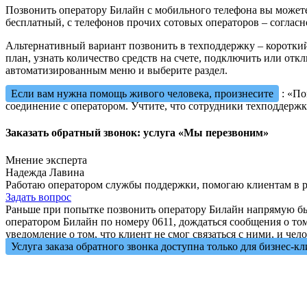
Позвонить оператору Билайн с мобильного телефона вы может
бесплатный, с телефонов прочих сотовых операторов – согласн
Альтернативный вариант позвонить в техподдержку – коротки
план, узнать количество средств на счете, подключить или откл
автоматизированным меню и выберите раздел.
Если вам нужна помощь живого человека, произнесите
: «По
соединение с оператором. Учтите, что сотрудники техподдержк
Заказать обратный звонок: услуга «Мы перезвоним»
Мнение эксперта
Надежда Лавина
Работаю оператором службы поддержки, помогаю клиентам в р
Задать вопрос
Раньше при попытке позвонить оператору Билайн напрямую был
оператором Билайн по номеру 0611, дождаться сообщения о том
уведомление о том, что клиент не смог связаться с ними, и че
Услуга заказа обратного звонка доступна только для бизнес-к