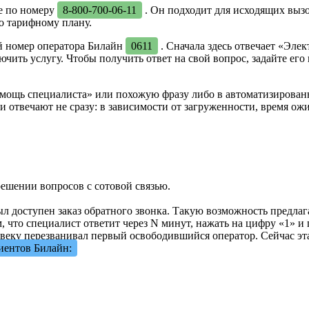
е по номеру
8-800-700-06-11
. Он подходит для исходящих вызо
о тарифному плану.
й номер оператора Билайн
0611
. Сначала здесь отвечает «Эле
ючить услугу. Чтобы получить ответ на свой вопрос, задайте его
мощь специалиста» или похожую фразу либо в автоматизирова
и отвечают не сразу: в зависимости от загруженности, время ож
ешении вопросов с сотовой связью.
 доступен заказ обратного звонка. Такую возможность предлага
, что специалист ответит через N минут, нажать на цифру «1» 
ловеку перезванивал первый освободившийся оператор. Сейчас эта
лиентов Билайн: