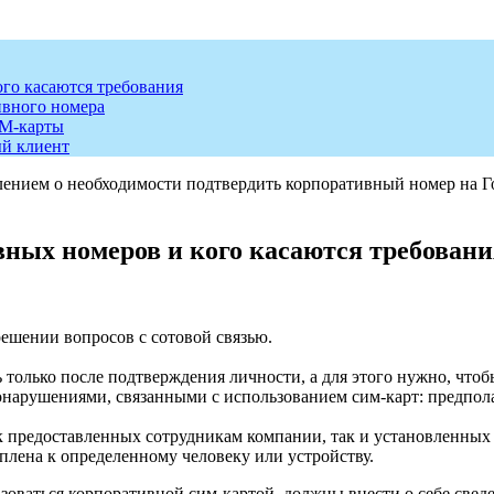
го касаются требования
ивного номера
IM-карты
ый клиент
ением о необходимости подтвердить корпоративный номер на Гос
ных номеров и кого касаются требовани
ешении вопросов с сотовой связью.
только после подтверждения личности, а для этого нужно, чтобы
арушениями, связанными с использованием сим-карт: предполаг
ак предоставленных сотрудникам компании, так и установленных
плена к определенному человеку или устройству.
льзоваться корпоративной сим-картой, должны внести о себе све