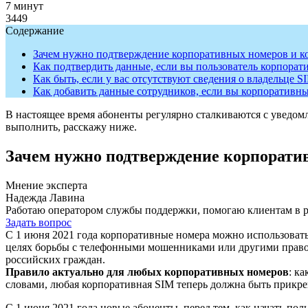
7 минут
3449
Содержание
Зачем нужно подтверждение корпоративных номеров и ко
Как подтвердить данные, если вы пользователь корпорат
Как быть, если у вас отсутствуют сведения о владельце S
Как добавить данные сотрудников, если вы корпоративн
В настоящее время абоненты регулярно сталкиваются с уведомл
выполнить, расскажу ниже.
Зачем нужно подтверждение корпоратив
Мнение эксперта
Надежда Лавина
Работаю оператором службы поддержки, помогаю клиентам в р
Задать вопрос
С 1 июня 2021 года корпоративные номера можно использовать 
целях борьбы с телефонными мошенниками или другими правон
российских граждан.
Правило актуально для любых корпоративных номеров
: к
словами, любая корпоративная SIM теперь должна быть прикре
С 1 июня 2021 года новые абоненты, перед тем, как начать по