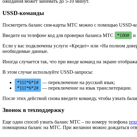
ожидания может занимать до 5-10 минут.
USSD-команды
Посмотреть баланс сим-карты МТС можно с помощью USSD-к
Введите на телефоне код для проверки баланса МТС
*100#
и 
Если у вас подключены услуги «Кредит» или «На полном дове
необходимые данные.
Иногда случается так, что при вводе команд на экране отобра
В этом случае используйте USSD-запросы:
*111*6*1#
— переключение на русский язык;
*111*6*2#
— переключение на язык транслитерации.
После этих действий снова введите команду, чтобы узнать бал
Звонок в техподдержку
Еще один способ узнать баланс МТС – по номеру телефона
тех
помощника баланс на МТС. При желании можно дождаться ответ