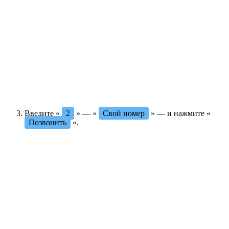
Введите «
2
» — «
Свой номер
» — и нажмите «
Позвонить
».