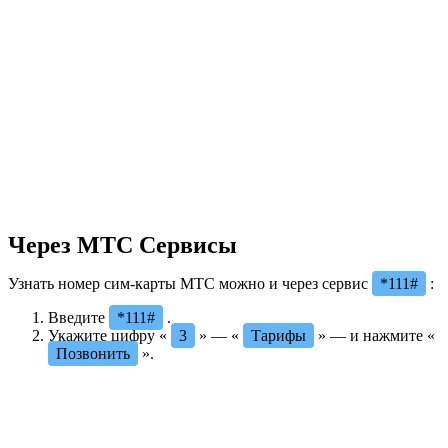
Через МТС Сервисы
Узнать номер сим-карты МТС можно и через сервис
*111#
:
Введите
*111#
.
Укажите цифру «
3
» — «
Тарифы
» — и нажмите «
Позвонить
».