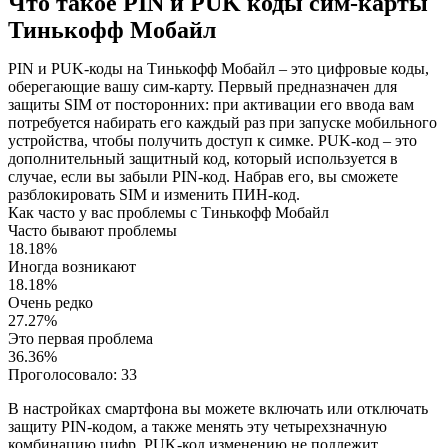
Что такое PIN и PUK коды сим-карты
Тинькофф Мобайл
PIN и PUK-коды на Тинькофф Мобайл – это цифровые коды,
оберегающие вашу сим-карту. Первый предназначен для
защиты SIM от посторонних: при активации его ввода вам
потребуется набирать его каждый раз при запуске мобильного
устройства, чтобы получить доступ к симке. PUK-код – это
дополнительный защитный код, который используется в
случае, если вы забыли PIN-код. Набрав его, вы сможете
разблокировать SIM и изменить ПИН-код.
Как часто у вас проблемы с Тинькофф Мобайл
Часто бывают проблемы
18.18%
Иногда возникают
18.18%
Очень редко
27.27%
Это первая проблема
36.36%
Проголосовало:
33
В настройках смартфона вы можете включать или отключать
защиту PIN-кодом, а также менять эту четырехзначную
комбинацию цифр. PUK-код изменению не подлежит,