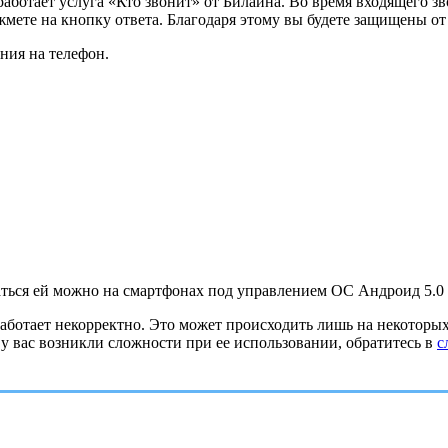
аботает услуга «Кто звонит» от Билайна. Во время входящего з
жмете на кнопку ответа. Благодаря этому вы будете защищены от
ния на телефон.
ться ей можно на смартфонах под управлением ОС Андроид 5.0 и
работает некорректно. Это может происходить лишь на некоторых
у вас возникли сложности при ее использовании, обратитесь в
с