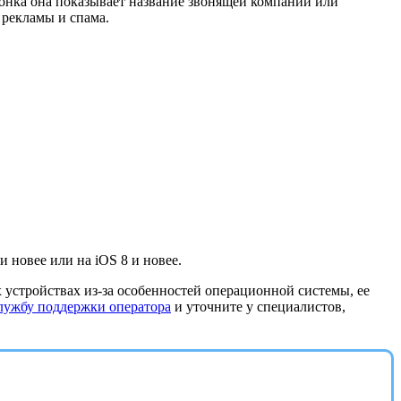
вонка она показывает название звонящей компании или
 рекламы и спама.
 новее или на iOS 8 и новее.
 устройствах из-за особенностей операционной системы, ее
лужбу поддержки оператора
и уточните у специалистов,