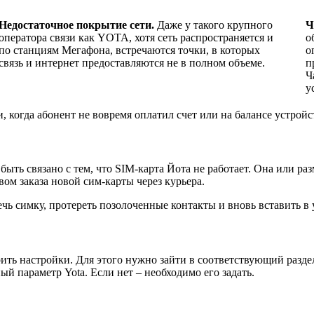
Недостаточное покрытие сети.
Даже у такого крупного
Ч
оператора связи как YOTA, хотя сеть распространяется и
о
по станциям Мегафона, встречаются точки, в которых
о
связь и интернет предоставляются не в полном объеме.
п
Ч
у
когда абонент не вовремя оплатил счет или на балансе устройст
ыть связано с тем, что SIM-карта Йота не работает. Она или ра
ом заказа новой сим-карты через курьера.
чь симку, протереть позолоченные контакты и вновь вставить в 
ить настройки. Для этого нужно зайти в соответствующий разде
ый параметр Yota. Если нет – необходимо его задать.