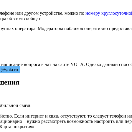
телефоне или другом устройстве, можно по
номеру круглосуточно
тра об этом сообщат.
 группах оператора. Модераторы пабликов оперативно предоста
написание вопроса в чат на сайте YOTA. Однако данный способ 
l@yota.ru
.
ешения
бильной связи.
ойство. Если интернет и связь отсутствуют, то следует телефон 
тационарно – нужно рассмотреть возможность настроить или пе
«Карта покрытия».