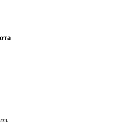
ота
язи.