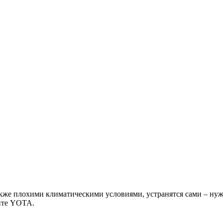
акже плохими климатическими условиями, устранятся сами – ну
айте YOTA.