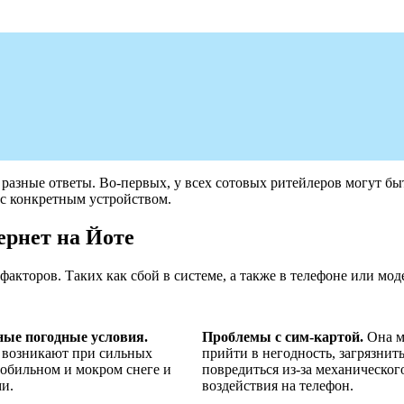
 разные ответы. Во-первых, у всех сотовых ритейлеров могут бы
 с конкретным устройством.
ернет на Йоте
факторов. Таких как сбой в системе, а также в телефоне или мо
ые погодные условия.
Проблемы с сим-картой.
Она м
 возникают при сильных
прийти в негодность, загрязнит
 обильном и мокром снеге и
повредиться из-за механическог
ми.
воздействия на телефон.