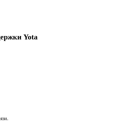
держки Yota
язи.