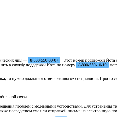
зических лиц —
8-800-550-00-07
. Этот номер поддержки Йота с
онить в службу поддержки Йота по номеру
8-800-550-10-10
мог
ика, то нужно дождаться ответа «живого» специалиста. Просто 
бильной связи.
 решения проблем с модемными устройствами. Для устранения тру
кже посредством смс или отправкой письма на электронную поч