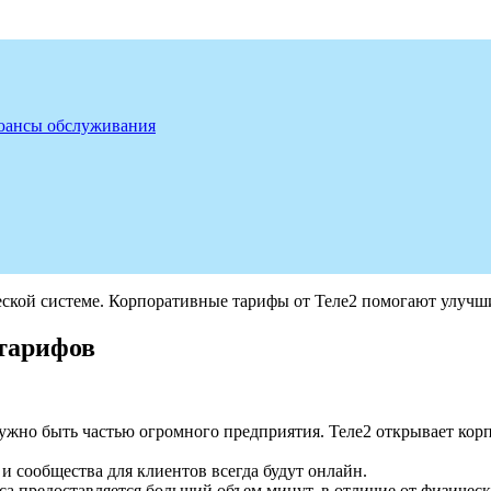
юансы обслуживания
еской системе. Корпоративные тарифы от Теле2 помогают улучш
тарифов
нужно быть частью огромного предприятия. Теле2 открывает ко
и сообщества для клиентов всегда будут онлайн.
а предоставляется больший объем минут, в отличие от физичес