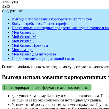
4 минуты
3536
Содержание
Выгода использования корпоративных тарифов
Кому потребуются бизнес тарифы
Популярные и выгодные предложения: подключение и н
Мой бизнес S
Мой бизнес M
Мой бизнес L
Мой бизнес Премиум
Моя команда
Мой бизнес для интернета
Подключение к корпоративной связи
Бизнес и мобильная связь неразделимо существуют в экономич
Выгода использования корпоративных 
Связь корпоративного формата имеет достоинства:
доступность малому бизнесу и микро организациям. Не 
не оценивая их экономический потенциал для рынка.
безлимитный доступ к соцсетям и мессенджерам. Группы 
солидный объем доступных минут. По тарифам для бизнес