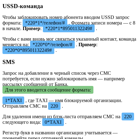
USSD-команда
Чтобы заблокировать номер абонента вводим USSD запрос
формата:
*220*1*/телефон/#
. Формата записи номера — с 8
в начале.
Пример
:
*220*1*89501132249#
.
Чтобы с вами вновь мог связаться указанный контакт, команда
меняется на:
*220*0*/телефон/#
.
Пример
:
*220*0*89501132249#
.
SMS
Запрос на добавление в черный список через СМС
потребуется, если нужно заблокировать имя — например
рассылку сообщений от Банка.
Для этого вводится сообщение формата:
1*TAXI
, где TAXI — имя блокируемой организации.
Отправляем СМС на
220
.
Для удаления имени из блэк-листа отправляем СМС на
220
следующего вида:
0*TAXI
.
Регистр букв в названии организации учитывается —
проверяйте перед отправкой команды.