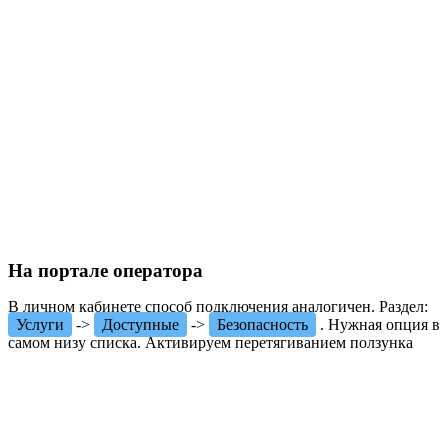
На портале оператора
В личном кабинете способ подключения аналогичен. Раздел:
Услуги
->
Доступные
->
Безопасность
. Нужная опция в
самом низу списка. Активируем перетягиванием ползунка