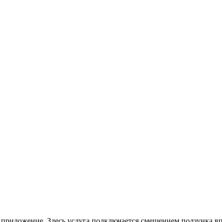
а приложение. Здесь услуга подключается смещением ползунка вп