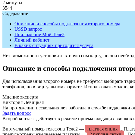
2 минуты
3544
Содержание
Описание и способы подключения второго номера
USSD запрос
Приложение Мой Теле2
Личный кабинет
В каких ситуациях пригодится услуга
Нет возможности установить вторую сим карту, но она необход
Описание и способы подключения втор
Для использования второго номера не требуется выбирать тари
телефонов, но в виртуальном формате. Использовать можно, ко
Мнение эксперта
Виктория Левицкая
На протяжении нескольких лет работала в службе поддержки о
Задать вопрос
Второй контакт действует в режиме приема входящих звонков и
Виртуальный номер телефона Теле2 —
платная опция
. Плат
предусмотрены ежедневные платежи —
2 рубля в сутки
. По