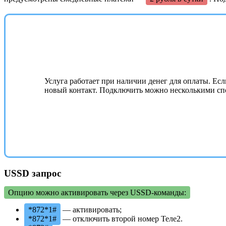
Услуга работает при наличии денег для оплаты. Ес
новый контакт. Подключить можно несколькими сп
USSD запрос
Опцию можно активировать через USSD-команды:
*872*1#
— активировать;
*872*1#
— отключить второй номер Теле2.