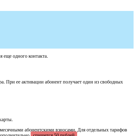
я еще одного контакта.
ра. При ее активации абонент получает один из свободных
карты.
ежемесячными абонентскими взносами. Для отдельных тарифов
дополнительно
спишется 50 рублей
.