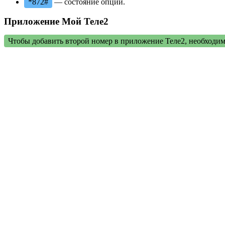
*872#
— состояние опции.
Приложение Мой Теле2
Чтобы добавить второй номер в приложение Теле2, необходим