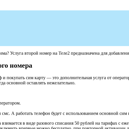
има? Услуга второй номер на Теле2 предназначена для добавлени
ого номера
ф и покупать сим карту — это дополнительная услуга от операто
гда основной оставлять нежелательно.
ператором.
 смс. А работать телефон будет с использованием основной сим 
а взимается в виде разового списания 50 рублей на тарифах с 
дключить впервые можно бесплатно, при повторной активации 