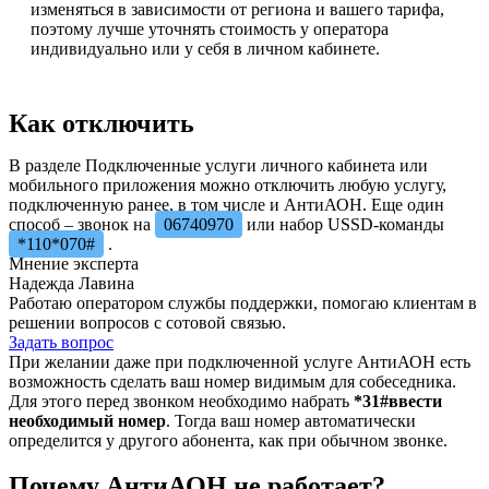
изменяться в зависимости от региона и вашего тарифа,
поэтому лучше уточнять стоимость у оператора
индивидуально или у себя в личном кабинете.
Как отключить
В разделе Подключенные услуги личного кабинета или
мобильного приложения можно отключить любую услугу,
подключенную ранее, в том числе и АнтиАОН. Еще один
способ – звонок на
06740970
или набор USSD-команды
*110*070#
.
Мнение эксперта
Надежда Лавина
Работаю оператором службы поддержки, помогаю клиентам в
решении вопросов с сотовой связью.
Задать вопрос
При желании даже при подключенной услуге АнтиАОН есть
возможность сделать ваш номер видимым для собеседника.
Для этого перед звонком необходимо набрать
*31#ввести
необходимый номер
. Тогда ваш номер автоматически
определится у другого абонента, как при обычном звонке.
Почему АнтиАОН не работает?