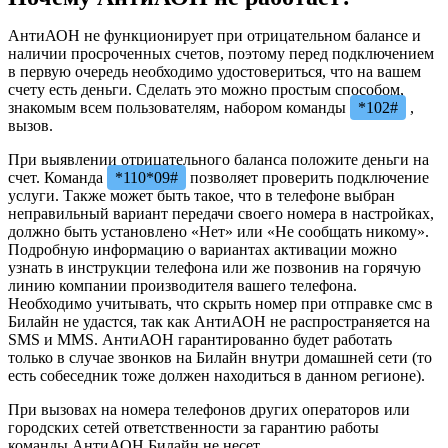
АнтиАОН не функционирует при отрицательном балансе и
наличии просроченных счетов, поэтому перед подключением
в первую очередь необходимо удостовериться, что на вашем
счету есть деньги. Сделать это можно простым способом,
знакомым всем пользователям, набором команды
*102#
,
вызов.
При выявлении отрицательного баланса положите деньги на
счет. Команда
*110*09#
позволяет проверить подключение
услуги. Также может быть такое, что в телефоне выбран
неправильный вариант передачи своего номера в настройках,
должно быть установлено «Нет» или «Не сообщать никому».
Подробную информацию о вариантах активации можно
узнать в инструкции телефона или же позвонив на горячую
линию компании производителя вашего телефона.
Необходимо учитывать, что скрыть номер при отправке смс в
Билайн не удастся, так как АнтиАОН не распространяется на
SMS и MMS. АнтиАОН гарантированно будет работать
только в случае звонков на Билайн внутри домашней сети (то
есть собеседник тоже должен находиться в данном регионе).
При вызовах на номера телефонов других операторов или
городских сетей ответственности за гарантию работы
команды АнтиАОН Билайн не несет.