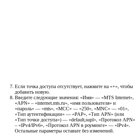
Если точка доступа отсутствует, нажмите на «+», чтобы
добавить новую.
Введите следующие значения: «Имя» — «MTS Internet»,
«APN» – «internet.mts.ru», «имя пользователя» и
«пароль» — «mts», «MCC» — «250», «MNC» — «01»,
«Тип аутентификации» — «PAP», «Тип APN» (или
«Тип точки доступа») — «default,supl», «Протокол APN»
– «IPv4/IPv6», «Протокол APN в роуминге» — «IPv4».
Остальные параметры оставьте без изменений.