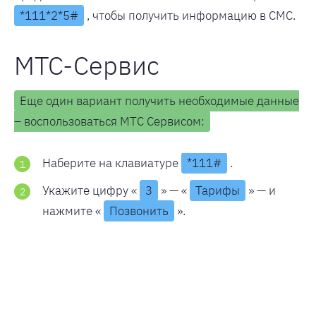
*111*2*5#
, чтобы получить информацию в СМС.
МТС-Сервис
Еще один вариант получить необходимые данные
– воспользоваться МТС Сервисом:
Наберите на клавиатуре
*111#
.
Укажите цифру «
3
» — «
Тарифы
» — и
нажмите «
Позвонить
».