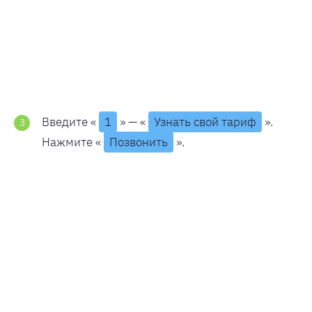
Введите «
1
» — «
Узнать свой тариф
».
Нажмите «
Позвонить
».