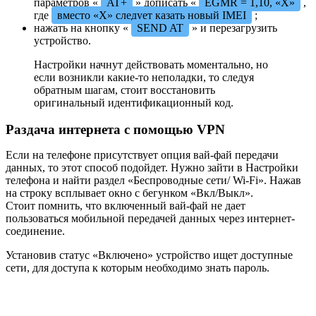
параметров «
AT+
» дописать «
EGMR = 1,10, «Х»
,
где
вместо «Х» следует казать новый IMEI
;
нажать на кнопку «
SEND AT
» и перезагрузить
устройство.
Настройки начнут действовать моментально, но
если возникли какие-то неполадки, то следуя
обратным шагам, стоит восстановить
оригинальный идентификационный код.
Раздача интернета с помощью VPN
Если на телефоне присутствует опция вай-фай передачи
данных, то этот способ подойдет. Нужно зайти в Настройки
телефона и найти раздел «Беспроводные сети/ Wi-Fi». Нажав
на строку всплывает окно с бегунком «Вкл/Выкл».
Стоит помнить, что включенный вай-фай не дает
пользоваться мобильной передачей данных через интернет-
соединение.
Установив статус «Включено» устройство ищет доступные
сети, для доступа к которым необходимо знать пароль.