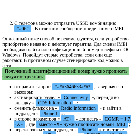
С телефона можно отправить USSD-комбинацию:
*#06#
. В ответном сообщении придет номер IMEI.
Описанный ниже способ не рекомендуются, если устройство
приобретено недавно и действует гарантия. Для смены IMEI
необходимо найти идентификационный номер телефона с ОС
Windows. Подойдут старые устройства, если они еще
работают. В противном случае сгенерировать код можно в
сети.
Полученный идентификационный номер нужно прописать,
следуя инструкции:
отправить запрос:
*#*#3646633#*#*
, завершая его
вызовом;
активировать раздел «
Connectivity
», перейдя во
вкладку «
CDS Information
»;
сменить флажок на «
Radio Information
» и зайти в
подраздел «
Phone 1
»;
в строке параметров «
AT+
» дописать «
EGMR = 1,7,
«Х»
, где
вместо «Х» нужно прописать новый IMEI
;
переключиться на подраздел «
Phone 2
» и в строке