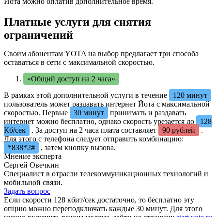
Йота можно оплатив дополнительное время.
Платные услуги для снятия
ограничений
Своим абонентам YOTA на выбор предлагает три способа
оставаться в сети с максимальной скоростью.
«Общий доступ на 2 часа»
В рамках этой дополнительной услуги в течение
120 минут
пользователь может раздавать интернет Йота с максимальной
скоростью. Первые
30 минут
принимать и раздавать
интернет можно бесплатно, однако скорость урезается до
128
Кб/сек
. За доступ на 2 часа плата составляет
90 рублей
.
Для этого с телефона следует отправить комбинацию:
*838*2#
, затем кнопку вызова.
Мнение эксперта
Сергей Овечкин
Специалист в отрасли телекоммуникационных технологий и
мобильной связи.
Задать вопрос
Если скорости 128 кбит/сек достаточно, то бесплатно эту
опцию можно переподключать каждые 30 минут. Для этого