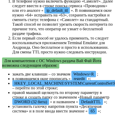
В телефоне нужно включить функцию «Самолет». Далее
следует ввести в строке поиска сервиса «Проводник»
или его аналоге «
ip_default_ttl
». В появившемся окне
нужно «64» исправить на «63», сохранить настройки и
сменить статус телефона с «Самолет» на стандартный.
Такой способ не позволит урезать скорость интернета по
причине того, что оператор не узнает о бесплатной
раздаче трафика.
Если первый способ не удалось применить, то следует
воспользоваться приложением Terminal Emulator для
Андроида. Оно бесплатное и просто в использовании.
Для смены TTL просто нужно следовать инструкции.
Для компьютеров с ОС Windows раздача Вай Фай Йота
возможна следующим образом:
зажать две клавиши – со значком
Windows+R
;
в появившемся окне прописать «
regedit
»;
HKEY_LOCAL_MACHINE\SYSTEM\CurrentControlSet\Servi
– перейти по этой строке;
правой мышкой щелкнуть по второму параметру в
строке и создать папку со значением «Новый параметр
DWORD (32 бита)
» и названием «
DefaultTTL
»;
установить галочку напротив пункта «Десятичная
система» и в поле ввода ввести значение «
65
»;