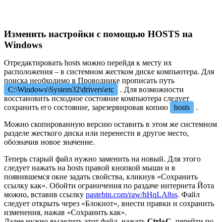
Изменить настройки с помощью HOSTS на
Windows
Отредактировать hosts можно перейдя к месту их
расположения – в системном жестком диске компьютера. Для
поиска необходимо в Проводнике прописать путь
C:\Windows\System32\drivers\etc
. Для возможности
восстановить исходное состояние компьютера следует
сохранить его состояние, зарезервировав копию
hosts
.
Можно скопированную версию оставить в этом же системном
разделе жесткого диска или перенести в другое место,
обозначив новое значение.
Теперь старый файл нужно заменить на новый. Для этого
следует нажать на hosts правой кнопкой мыши и в
появившемся окне задать свойства, кликнув «Сохранить
ссылку как». Обойти ограничения по раздаче интернета Йота
можно, вставив ссылку
pastebin.com/raw/hHqLA8ss
. Файл
следует открыть через «Блокнот», внести правки и сохранить
изменения, нажав «Сохранить как».
Далее нужно выделить этот файл, нажать
Ctrl+C
, перейти по