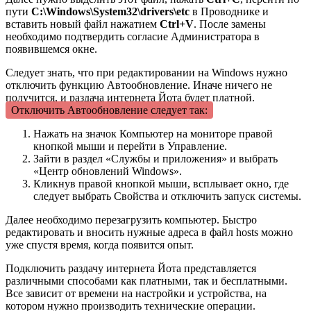
пути
C:\Windows\System32\drivers\etc
в Проводнике и
вставить новый файл нажатием
Ctrl+V
. После замены
необходимо подтвердить согласие Администратора в
появившемся окне.
Следует знать, что при редактировании на Windows нужно
отключить функцию Автообновление. Иначе ничего не
получится, и раздача интернета Йота будет платной.
Отключить Автообновление следует так:
Нажать на значок Компьютер на мониторе правой
кнопкой мыши и перейти в Управление.
Зайти в раздел «Службы и приложения» и выбрать
«Центр обновлений Windows».
Кликнув правой кнопкой мыши, всплывает окно, где
следует выбрать Свойства и отключить запуск системы.
Далее необходимо перезагрузить компьютер. Быстро
редактировать и вносить нужные адреса в файл hosts можно
уже спустя время, когда появится опыт.
Подключить раздачу интернета Йота представляется
различными способами как платными, так и бесплатными.
Все зависит от времени на настройки и устройства, на
котором нужно производить технические операции.