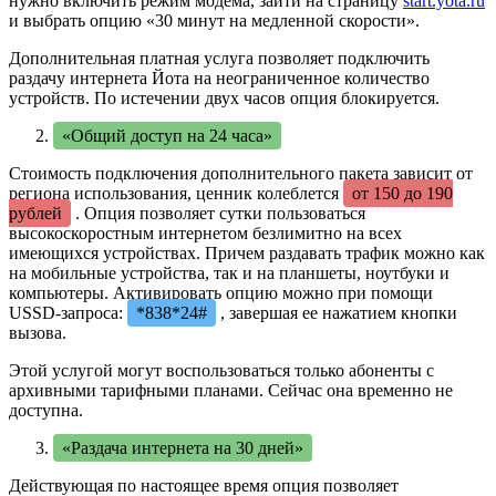
нужно включить режим модема, зайти на страницу
start.yota.ru
и выбрать опцию «30 минут на медленной скорости».
Дополнительная платная услуга позволяет подключить
раздачу интернета Йота на неограниченное количество
устройств. По истечении двух часов опция блокируется.
«Общий доступ на 24 часа»
Стоимость подключения дополнительного пакета зависит от
региона использования, ценник колеблется
от 150 до 190
рублей
. Опция позволяет сутки пользоваться
высокоскоростным интернетом безлимитно на всех
имеющихся устройствах. Причем раздавать трафик можно как
на мобильные устройства, так и на планшеты, ноутбуки и
компьютеры. Активировать опцию можно при помощи
USSD-запроса:
*838*24#
, завершая ее нажатием кнопки
вызова.
Этой услугой могут воспользоваться только абоненты с
архивными тарифными планами. Сейчас она временно не
доступна.
«Раздача интернета на 30 дней»
Действующая по настоящее время опция позволяет