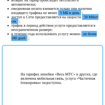
возврат на тариф происходит бесплатно и
автоматически;
ежедневная оплата взимается только при наличии
входящего трафика не менее
5 МБ в день
;
доступ к Сети предоставляется на скорости
50 Мбит/
сек
;
трафик в период действия услуги предоставляется в
неограниченном размере;
в течение года использовать услугу можно
не более
180 дней
;
На тарифах линейки «Весь МТС» и других, где
включена мобильная связь, услуга «Частичная
блокировка» недоступна.