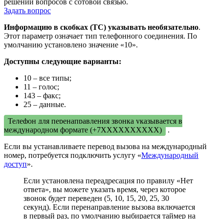
решении вопросов с сотовой связью.
Задать вопрос
Информацию в скобках (ТС) указывать необязательно
.
Этот параметр означает тип телефонного соединения. По
умолчанию установлено значение «10».
Доступны следующие варианты:
10 – все типы;
11 – голос;
143 – факс;
25 – данные.
Телефон для перенаправления звонка указывается в
международном формате (+7ХХХХХХХХХХ)
.
Если вы устанавливаете перевод вызова на международный
номер, потребуется подключить услугу «
Международный
доступ
».
Если установлена переадресация по правилу «Нет
ответа», вы можете указать время, через которое
звонок будет переведен (5, 10, 15, 20, 25, 30
секунд). Если перенаправление вызова включается
в первый раз, по умолчанию выбирается таймер на