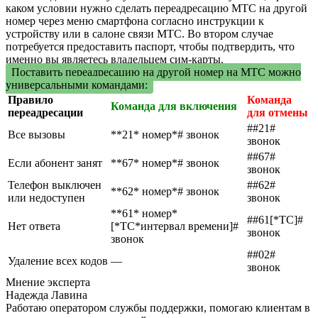
каком условии нужно сделать переадресацию МТС на другой
номер через меню смартфона согласно инструкции к
устройству или в салоне связи МТС. Во втором случае
потребуется предоставить паспорт, чтобы подтвердить, что
именно вы являетесь владельцем сим-карты.
Поставить переадресацию на другой номер на МТС можно
универсальными командами:
Правило
Команда
Команда для включения
переадресации
для отмены
##21#
Все вызовы
**21* номер*# звонок
звонок
##67#
Если абонент занят
**67* номер*# звонок
звонок
Телефон выключен
##62#
**62* номер*# звонок
или недоступен
звонок
**61* номер*
##61[*ТС]#
Нет ответа
[*ТС*интервал времени]#
звонок
звонок
##02#
Удаление всех кодов
—
звонок
Мнение эксперта
Надежда Лавина
Работаю оператором службы поддержки, помогаю клиентам в