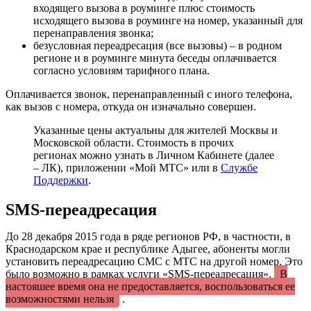
входящего вызова в роуминге плюс стоимость
исходящего вызова в роуминге на номер, указанный для
перенаправления звонка;
безусловная переадресация (все вызовы) – в родном
регионе и в роуминге минута беседы оплачивается
согласно условиям тарифного плана.
Оплачивается звонок, перенаправленный с иного телефона,
как вызов с номера, откуда он изначально совершен.
Указанные цены актуальны для жителей Москвы и
Московской области. Стоимость в прочих
регионах можно узнать в Личном Кабинете (далее
– ЛК), приложении «Мой МТС» или в
Службе
Поддержки
.
SMS-переадресация
До 28 декабря 2015 года в ряде регионов РФ, в частности, в
Краснодарском крае и республике Адыгее, абоненты могли
установить переадресацию СМС с МТС на другой номер. Это
было возможно в рамках услуги «SMS-переадресация».
В
настоящее время она не предоставляется, воспользоваться ее
возможностями нельзя
.