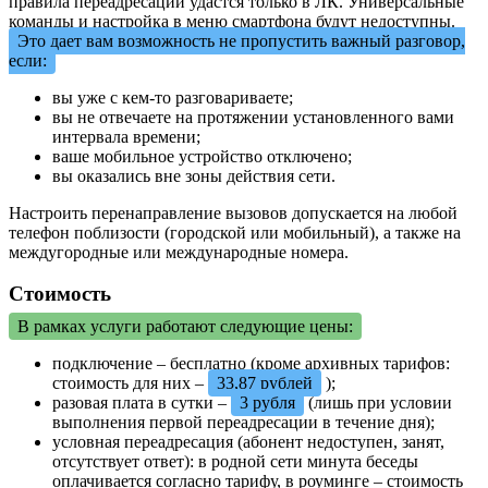
правила переадресации удастся только в ЛК. Универсальные
команды и настройка в меню смартфона будут недоступны.
Это дает вам возможность не пропустить важный разговор,
если:
вы уже с кем-то разговариваете;
вы не отвечаете на протяжении установленного вами
интервала времени;
ваше мобильное устройство отключено;
вы оказались вне зоны действия сети.
Настроить перенаправление вызовов допускается на любой
телефон поблизости (городской или мобильный), а также на
междугородные или международные номера.
Стоимость
В рамках услуги работают следующие цены:
подключение – бесплатно (кроме архивных тарифов:
стоимость для них –
33,87 рублей
);
разовая плата в сутки –
3 рубля
(лишь при условии
выполнения первой переадресации в течение дня);
условная переадресация (абонент недоступен, занят,
отсутствует ответ): в родной сети минута беседы
оплачивается согласно тарифу, в роуминге – стоимость