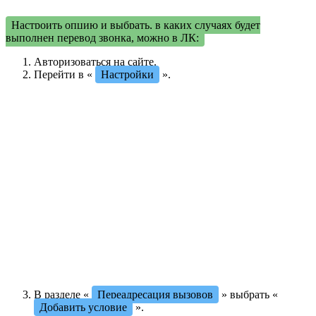
Настроить опцию и выбрать, в каких случаях будет
выполнен перевод звонка, можно в ЛК:
Авторизоваться на сайте.
Перейти в «
Настройки
».
В разделе «
Переадресация вызовов
» выбрать «
Добавить условие
».