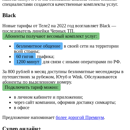
специалистами создаются качественные комплекты услуг.
Black
Новые тарифы от Теле2 на 2022 год возглавляет Black —
последователь линейки Черных ТП.
Абоненты получают весомый комплект услуг:
безлимитное общение
в своей сети на территории
всей страны;
60 гигов
трафика;
1200 минут
для связи с иными операторами по РФ.
За 800 рублей в месяц доступны безлимитные месенджеры в
путешествиях за рубежом, Ютуб и Wink. Обслуживаются
абоненты по выделенному номеру.
Подключить тариф можно:
в личном кабинете и приложении;
через сайт компании, оформив доставку симкарты;
в офисе
Предложение напоминает
более дорогой Премиум
.
Супер онлайн+