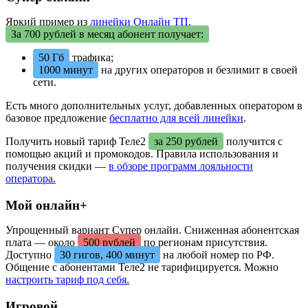
Яркий пример из
линейки Онлайн ТП.
За 700 рублей в месяц абонент получает:
50 Гб
трафика;
1000 минут
на других операторов и безлимит в своей
сети.
Есть много дополнительных услуг, добавленных оператором в
базовое предложение
бесплатно для всей линейки
.
Получить новый тариф Теле2
за 250 рублей
получится с
помощью акций и промокодов. Правила использования и
получения скидки —
в обзоре программ лояльности
оператора.
Мой онлайн+
Упрощенный вариант Супер онлайн. Сниженная абонентская
плата — около
500 рублей
по регионам присутствия.
Доступно
30 гигов, 400 минут
на любой номер по РФ.
Общение с абонентами Теле2 не тарифицируется. Можно
настроить тариф под себя.
Игровой