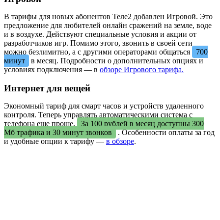
В тарифы для новых абонентов Теле2 добавлен Игровой. Это
предложение для любителей онлайн сражений на земле, воде
и в воздухе. Действуют специальные условия и акции от
разработчиков игр. Помимо этого, звонить в своей сети
можно безлимитно, а с другими операторами общаться
700
минут
в месяц. Подробности о дополнительных опциях и
условиях подключения — в
обзоре Игрового тарифа.
Интернет для вещей
Экономный тариф для смарт часов и устройств удаленного
контроля. Теперь управлять автоматическими система с
телефона еще проще.
За 100 рублей в месяц доступны 300
Мб трафика и 30 минут звонков
. Особенности оплаты за год
и удобные опции к тарифу —
в обзоре
.