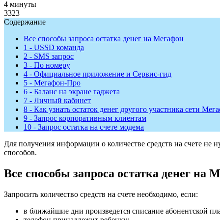
4 минуты
3323
Содержание
Все способы запроса остатка денег на Мегафон
1 - USSD команда
2 - SMS запрос
3 - По номеру
4 - Официальное приложение и Сервис-гид
5 - Мегафон-Про
6 - Баланс на экране гаджета
7 - Личный кабинет
8 - Как узнать остаток денег другого участника сети Мег
9 - Запрос корпоративным клиентам
10 - Запрос остатка на счете модема
Для получения информации о количестве средств на счете не 
способов.
Все способы запроса остатка денег на 
Запросить количество средств на счете необходимо, если:
в ближайшие дни произведется списание абонентской пл
телефон принадлежит ребенку;