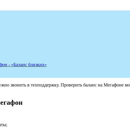
афон - «Баланс близких»
нужно звонить в техподдержку. Проверить баланс на Мегафоне м
Мегафон
аты;