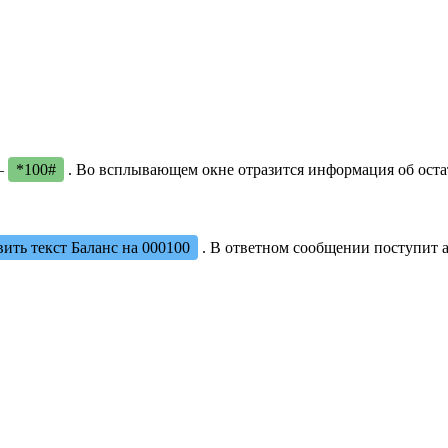
—
*100#
. Во всплывающем окне отразится информация об оста
вить текст Баланс на 000100
. В ответном сообщении поступит а