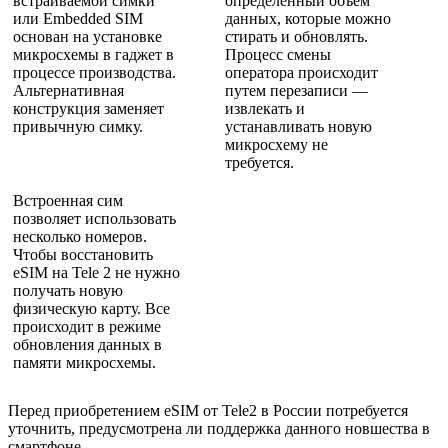
встраиваемой симки
определенный объем
или Embedded SIM
данных, которые можно
основан на установке
стирать и обновлять.
микросхемы в гаджет в
Процесс смены
процессе производства.
оператора происходит
Альтернативная
путем перезаписи —
конструкция заменяет
извлекать и
привычную симку.
устанавливать новую
микросхему не
требуется.
Встроенная сим
позволяет использовать
несколько номеров.
Чтобы восстановить
eSIM на Tele 2 не нужно
получать новую
физическую карту. Все
происходит в режиме
обновления данных в
памяти микросхемы.
Перед приобретением eSIM от Tele2 в России потребуется
уточнить, предусмотрена ли поддержка данного новшества в
смартфоне.