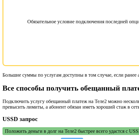
Обязательное условие подключения последней опци
Большие суммы по услугам доступны в том случае, если ранее а
Все способы получить обещанный плат
Подключить услугу обещанный платеж на Теле2 можно нескольк
превысить лимиты, а абонент обязан иметь хороший стаж в сет
USSD запрос
Положить деньги в долг на Теле2 быстрее всего удастся с US