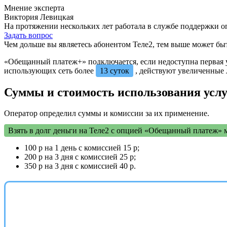
Мнение эксперта
Виктория Левицкая
На протяжении нескольких лет работала в службе поддержки о
Задать вопрос
Чем дольше вы являетесь абонентом Теле2, тем выше может бы
«Обещанный платеж+» подключается, если недоступна первая ус
использующих сеть более
13 суток
, действуют увеличенные 
Суммы и стоимость использования усл
Оператор определил суммы и комиссии за их применение.
Взять в долг деньги на Теле2 с опцией «Обещанный платеж» 
100 р на 1 день с комиссией 15 р;
200 р на 3 дня с комиссией 25 р;
350 р на 3 дня с комиссией 40 р.