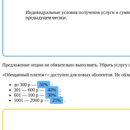
Индивидуальные условия получения услуги и суммы
предыдущем месяце.
Предложение опции не обязательно выполнять. Убрать услугу 
«Обещанный платеж+» доступен для новых абонентов. Не облаг
до 300 р —
50%
;
301 — 600 р —
40%
;
601 — 100 р —
30%
;
1001 — 2000 р —
25%
.